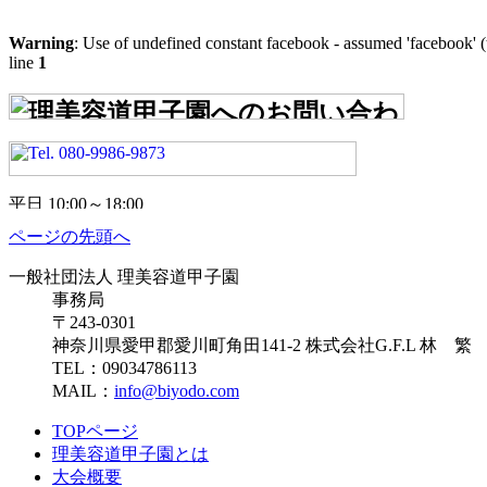
索:
カ
イ
Warning
: Use of undefined constant facebook - assumed 'facebook' (t
ブ
line
1
ページの先頭へ
一般社団法人 理美容道甲子園
事務局
〒243-0301
神奈川県愛甲郡愛川町角田141-2 株式会社G.F.L 林 繁
TEL：09034786113
MAIL：
info@biyodo.com
TOPページ
理美容道甲子園とは
大会概要