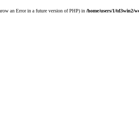
throw an Error in a future version of PHP) in
/home/users/1/td3win2/w