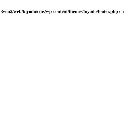
d3win2/web/biyodo/cms/wp-content/themes/biyodo/footer.php
on