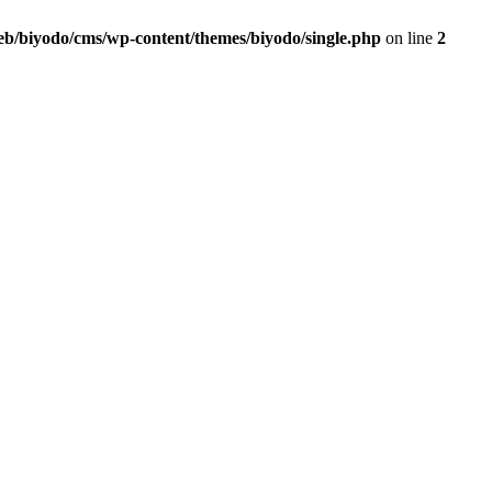
eb/biyodo/cms/wp-content/themes/biyodo/single.php
on line
2