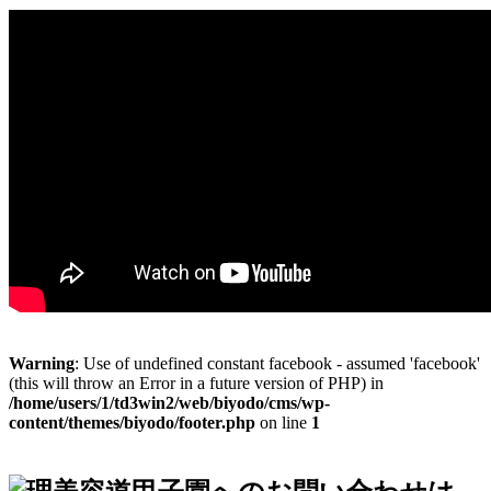
Warning
: Use of undefined constant facebook - assumed 'facebook'
(this will throw an Error in a future version of PHP) in
/home/users/1/td3win2/web/biyodo/cms/wp-
content/themes/biyodo/footer.php
on line
1