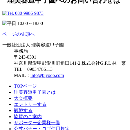
ページの先頭へ
一般社団法人 理美容道甲子園
事務局
〒243-0301
神奈川県愛甲郡愛川町角田141-2 株式会社G.F.L 林 繁
TEL：09034786113
MAIL：
info@biyodo.com
TOPページ
理美容道甲子園とは
大会概要
エントリーする
観戦する
協賛のご案内
サポーター企業様一覧
公式バナー・ロゴ使用規定