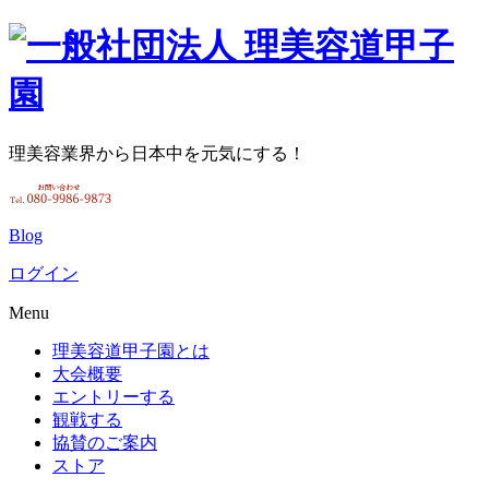
理美容業界から日本中を元気にする！
Blog
ログイン
Menu
理美容道甲子園とは
大会概要
エントリーする
観戦する
協賛のご案内
ストア