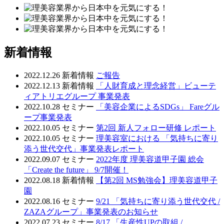
新着情報
2022.12.26
新着情報
ご報告
2022.12.13
新着情報
「人財育成と理念経営」ビューテ
ィアトリエグループ 事業発表
2022.10.28
セミナー
「美容企業によるSDGs」 Fareグル
ープ事業発表
2022.10.05
セミナー
第2回 新人フォロー研修 レポート
2022.10.05
セミナー
理美容室における 「気持ちに寄り
添う世代交代」事業発表レポート
2022.09.07
セミナー
2022年度 理美容道甲子園 総会
「Create the future」 9/7開催！
2022.08.18
新着情報
【第2回 MS勉強会】理美容道甲子
園
2022.08.16
セミナー
9/21 「気持ちに寄り添う世代交代 /
ZAZAグループ」事業発表のお知らせ
2022.07.23
セミナー
8/17 「生産性UPの取組 /