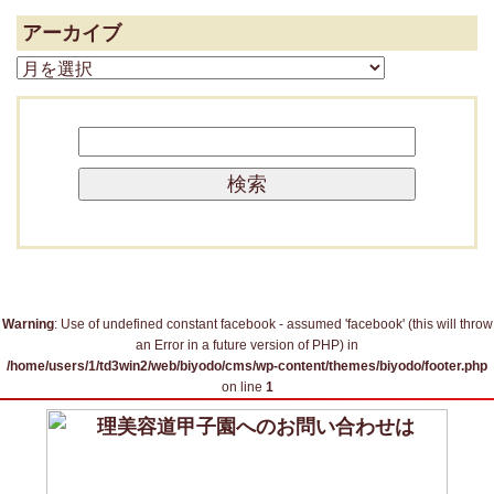
アーカイブ
ア
ー
カ
検
イ
索:
ブ
Warning
: Use of undefined constant facebook - assumed 'facebook' (this will throw
an Error in a future version of PHP) in
/home/users/1/td3win2/web/biyodo/cms/wp-content/themes/biyodo/footer.php
on line
1