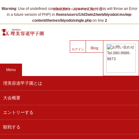
Warning
: Use of undefined constant item - assumed 'item' (this will throw an Error
理美容業界から日本中を元気にする！
in a future version of PHP) in
/home/users/1/td3win2/web/biyodo/cms/wp-
content/themes/biyodo/single.php
on line
2
Blog
ログイン
Menu
理美容道甲子園とは
大会概要
エントリーする
観戦する