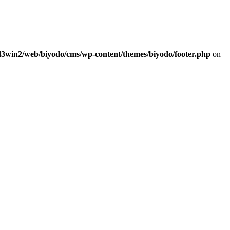
d3win2/web/biyodo/cms/wp-content/themes/biyodo/footer.php
on