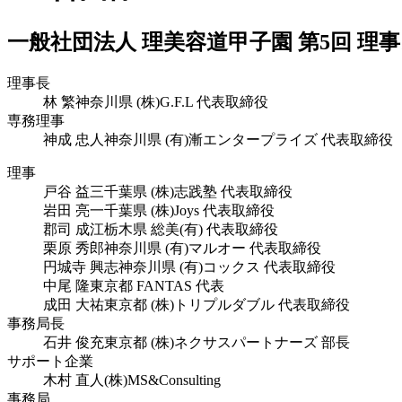
一般社団法人 理美容道甲子園 第5回 理
理事長
林 繁
神奈川県 (株)G.F.L 代表取締役
専務理事
神成 忠人
神奈川県 (有)漸エンタープライズ 代表取締役
理事
戸谷 益三
千葉県 (株)志践塾 代表取締役
岩田 亮一
千葉県 (株)Joys 代表取締役
郡司 成江
栃木県 総美(有) 代表取締役
栗原 秀郎
神奈川県 (有)マルオー 代表取締役
円城寺 興志
神奈川県 (有)コックス 代表取締役
中尾 隆
東京都 FANTAS 代表
成田 大祐
東京都 (株)トリプルダブル 代表取締役
事務局長
石井 俊充
東京都 (株)ネクサスパートナーズ 部長
サポート企業
木村 直人
(株)MS&Consulting
事務局