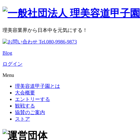
理美容業界から日本中を元気にする！
Blog
ログイン
Menu
理美容道甲子園とは
大会概要
エントリーする
観戦する
協賛のご案内
ストア