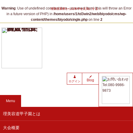
Warning
: Use of undefined constant item - assumed 'item' (this will throw an Error
理美容業界から日本中を元気にする！
in a future version of PHP) in
/home/users/1/td3win2/web/biyodo/cms/wp-
content/themes/biyodo/single.php
on line
2
Blog
ログイン
Menu
理美容道甲子園とは
大会概要