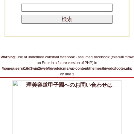
カ
検
イ
索:
ブ
Warning
: Use of undefined constant facebook - assumed 'facebook' (this will throw
an Error in a future version of PHP) in
/home/users/1/td3win2/web/biyodo/cms/wp-content/themes/biyodo/footer.php
on line
1