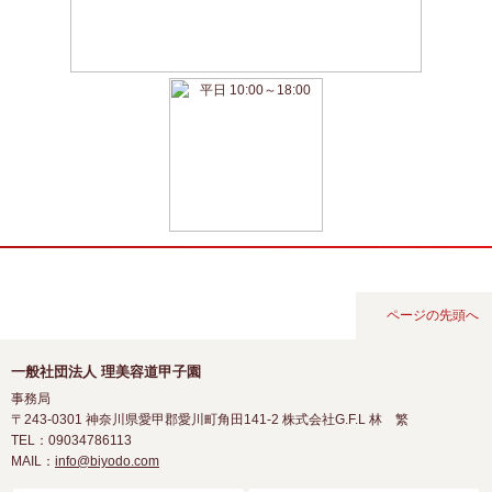
ページの先頭へ
一般社団法人 理美容道甲子園
事務局
〒243-0301
神奈川県愛甲郡愛川町角田141-2 株式会社G.F.L 林 繁
TEL：09034786113
MAIL：
info@biyodo.com