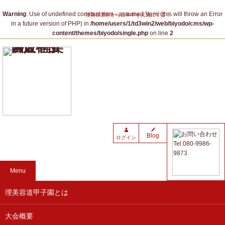
Warning
: Use of undefined constant item - assumed 'item' (this will throw an Error
理美容業界から日本中を元気にする！
in a future version of PHP) in
/home/users/1/td3win2/web/biyodo/cms/wp-
content/themes/biyodo/single.php
on line
2
Blog
ログイン
Menu
理美容道甲子園とは
大会概要