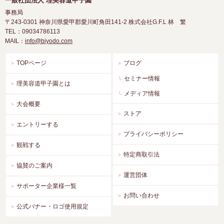
一般社団法人 理美容道甲子園
事務局
〒243-0301
神奈川県愛甲郡愛川町角田141-2 株式会社G.F.L 林 繁
TEL：09034786113
MAIL：
info@biyodo.com
TOPページ
ブログ
セミナー情報
理美容道甲子園とは
メディア情報
大会概要
ストア
エントリーする
プライバシーポリシー
観戦する
特定商取引法
協賛のご案内
運営団体
サポーター企業様一覧
お問い合わせ
公式バナー・ロゴ使用規定