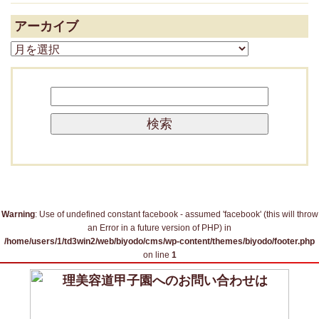
アーカイブ
ア
ー
カ
検
イ
索:
ブ
Warning
: Use of undefined constant facebook - assumed 'facebook' (this will throw
an Error in a future version of PHP) in
/home/users/1/td3win2/web/biyodo/cms/wp-content/themes/biyodo/footer.php
on line
1