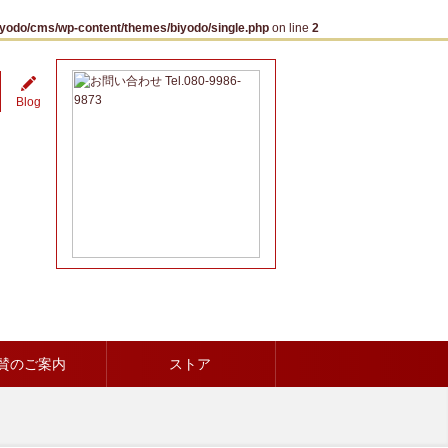
iyodo/cms/wp-content/themes/biyodo/single.php
on line
2
Blog
賛のご案内
ストア