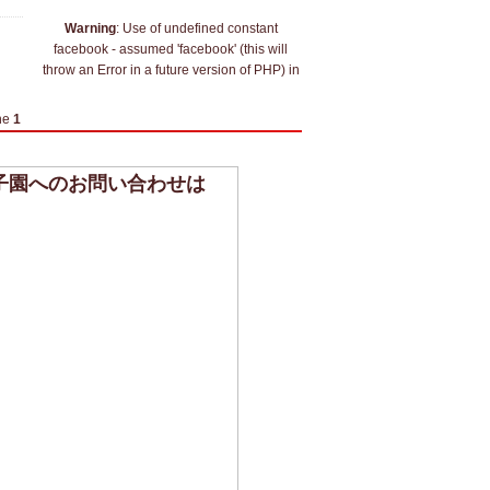
Warning
: Use of undefined constant
facebook - assumed 'facebook' (this will
throw an Error in a future version of PHP) in
ne
1