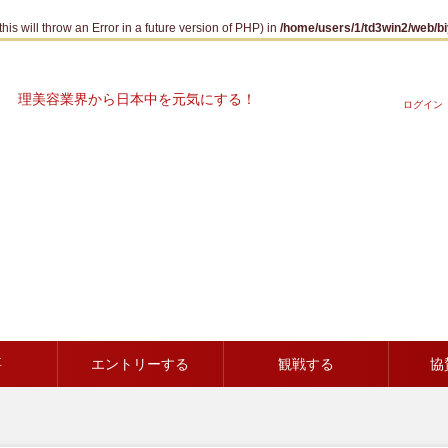
his will throw an Error in a future version of PHP) in
/home/users/1/td3win2/web/b
理美容業界から日本中を元気にする！
ログイン
要
エントリーする
観戦する
協