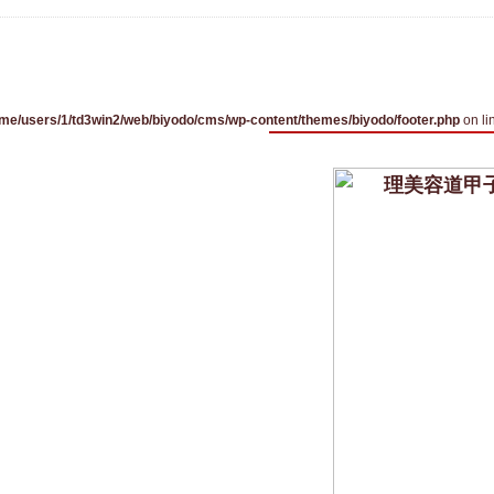
me/users/1/td3win2/web/biyodo/cms/wp-content/themes/biyodo/footer.php
on li