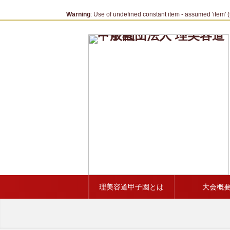
Warning
: Use of undefined constant item - assumed 'item' (t
理美容道甲子園とは
大会概