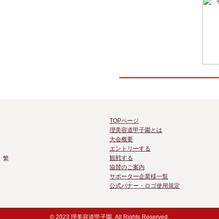
TOPページ
理美容道甲子園とは
大会概要
エントリーする
観戦する
 繁
協賛のご案内
サポーター企業様一覧
公式バナー・ロゴ使用規定
© 2023 理美容道甲子園. All Rights Reserved.