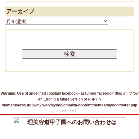
アーカイブ
ア
ー
カ
検
イ
索:
ブ
Warning
: Use of undefined constant facebook - assumed 'facebook' (this will throw
an Error in a future version of PHP) in
/home/users/1/td3win2/web/biyodo/cms/wp-content/themes/biyodo/footer.php
on line
1