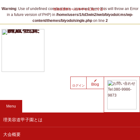
Warning
: Use of undefined constant item - assumed 'item' (this will throw an Error
理美容業界から日本中を元気にする！
in a future version of PHP) in
/home/users/1/td3win2/web/biyodo/cms/wp-
content/themes/biyodo/single.php
on line
2
Blog
ログイン
Menu
理美容道甲子園とは
大会概要