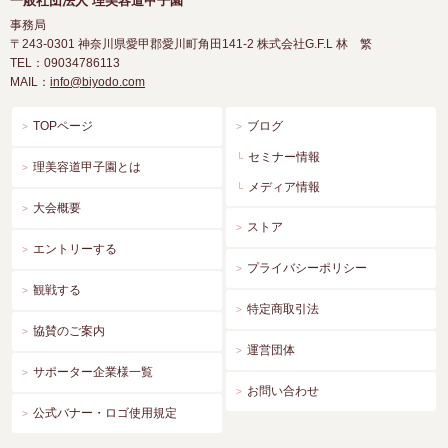
一般社団法人 理美容道甲子園
事務局
〒243-0301
神奈川県愛甲郡愛川町角田141-2 株式会社G.F.L 林 繁
TEL：09034786113
MAIL：
info@biyodo.com
TOPページ
ブログ
セミナー情報
理美容道甲子園とは
メディア情報
大会概要
ストア
エントリーする
プライバシーポリシー
観戦する
特定商取引法
協賛のご案内
運営団体
サポーター企業様一覧
お問い合わせ
公式バナー・ロゴ使用規定