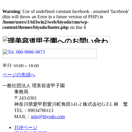
索:
カ
イ
Warning
: Use of undefined constant facebook - assumed 'facebook'
ブ
(this will throw an Error in a future version of PHP) in
/home/users/1/td3win2/web/biyodo/cms/wp-
content/themes/biyodo/footer.php
on line
1
ページの先頭へ
一般社団法人 理美容道甲子園
事務局
〒243-0301
神奈川県愛甲郡愛川町角田141-2 株式会社G.F.L 林 繁
TEL：09034786113
MAIL：
info@biyodo.com
TOPページ