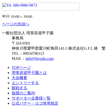
ページの先頭へ
一般社団法人 理美容道甲子園
事務局
〒243-0301
神奈川県愛甲郡愛川町角田141-2 株式会社G.F.L 林 繁
TEL：09034786113
MAIL：
info@biyodo.com
TOPページ
理美容道甲子園とは
大会概要
エントリーする
観戦する
協賛のご案内
サポーター企業様一覧
公式バナー・ロゴ使用規定