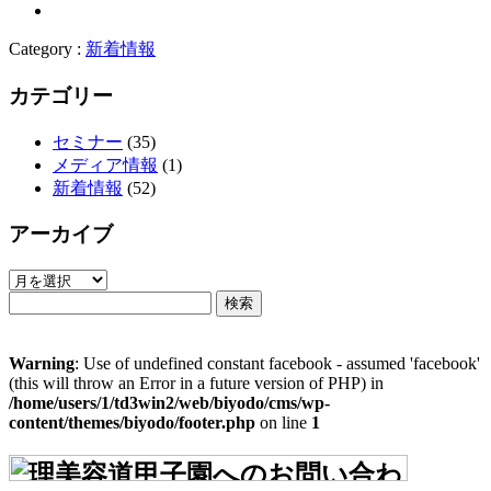
Category :
新着情報
カテゴリー
セミナー
(35)
メディア情報
(1)
新着情報
(52)
アーカイブ
ア
検
ー
索:
カ
イ
Warning
: Use of undefined constant facebook - assumed 'facebook'
ブ
(this will throw an Error in a future version of PHP) in
/home/users/1/td3win2/web/biyodo/cms/wp-
content/themes/biyodo/footer.php
on line
1