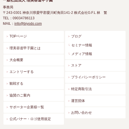
一般社団法人 理美容道甲子園
事務局
〒243-0301
神奈川県愛甲郡愛川町角田141-2 株式会社G.F.L 林 繁
TEL：09034786113
MAIL：
info@biyodo.com
TOPページ
ブログ
セミナー情報
理美容道甲子園とは
メディア情報
大会概要
ストア
エントリーする
プライバシーポリシー
観戦する
特定商取引法
協賛のご案内
運営団体
サポーター企業様一覧
お問い合わせ
公式バナー・ロゴ使用規定