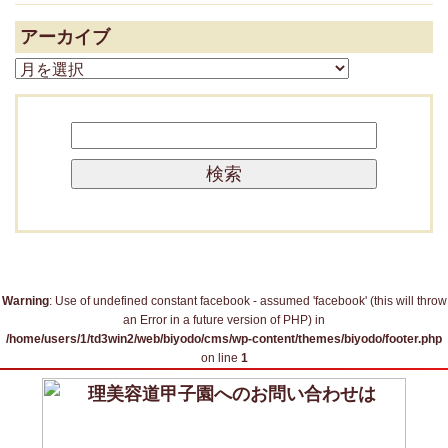
アーカイブ
ア
ー
カ
検
イ
索:
ブ
Warning
: Use of undefined constant facebook - assumed 'facebook' (this will throw
an Error in a future version of PHP) in
/home/users/1/td3win2/web/biyodo/cms/wp-content/themes/biyodo/footer.php
on line
1