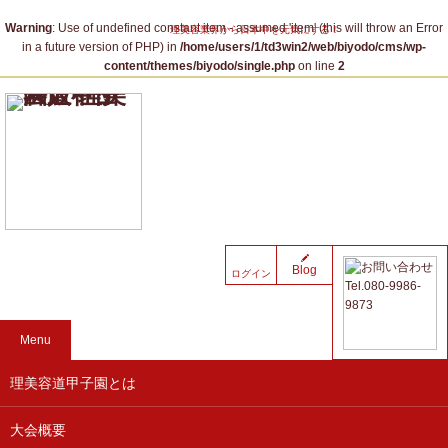
Warning
: Use of undefined constant item - assumed 'item' (this will throw an Error
理美容業界から日本中を元気にする！
in a future version of PHP) in
/home/users/1/td3win2/web/biyodo/cms/wp-
content/themes/biyodo/single.php
on line
2
Blog
ログイン
Menu
理美容道甲子園とは
大会概要