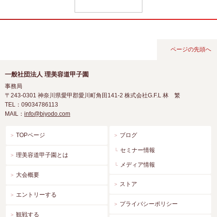
ページの先頭へ
一般社団法人 理美容道甲子園
事務局
〒243-0301
神奈川県愛甲郡愛川町角田141-2 株式会社G.F.L 林 繁
TEL：09034786113
MAIL：
info@biyodo.com
TOPページ
ブログ
セミナー情報
理美容道甲子園とは
メディア情報
大会概要
ストア
エントリーする
プライバシーポリシー
観戦する