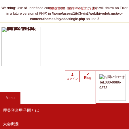
Warning
: Use of undefined constant item - assumed 'item' (this will throw an Error
理美容業界から日本中を元気にする！
in a future version of PHP) in
/home/users/1/td3win2/web/biyodo/cms/wp-
content/themes/biyodo/single.php
on line
2
Blog
ログイン
Menu
理美容道甲子園とは
大会概要