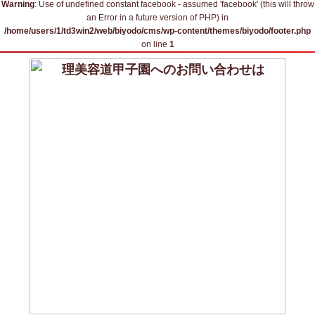
Warning
: Use of undefined constant facebook - assumed 'facebook' (this will throw
an Error in a future version of PHP) in
/home/users/1/td3win2/web/biyodo/cms/wp-content/themes/biyodo/footer.php
on line
1